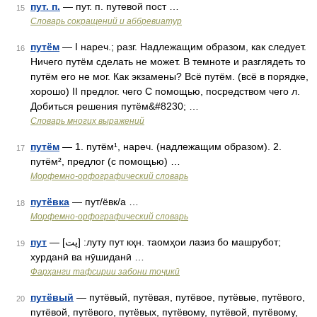
пут. п.
— пут. п. путевой пост …
15
Словарь сокращений и аббревиатур
путём
— I нареч.; разг. Надлежащим образом, как следует.
16
Ничего путём сделать не может. В темноте и разглядеть то
путём его не мог. Как экзамены? Всё путём. (всё в порядке,
хорошо) II предлог. чего С помощью, посредством чего л.
Добиться решения путём&#8230; …
Словарь многих выражений
путём
— 1. путём¹, нареч. (надлежащим образом). 2.
17
путём², предлог (с помощью) …
Морфемно-орфографический словарь
путёвка
— пут/ёвк/а …
18
Морфемно-орфографический словарь
пут
— [پت] :луту пут кҳн. таомҳои лазиз бо машрубот;
19
хурданӣ ва нӯшиданӣ …
Фарҳанги тафсирии забони тоҷикӣ
путёвый
— путёвый, путёвая, путёвое, путёвые, путёвого,
20
путёвой, путёвого, путёвых, путёвому, путёвой, путёвому,