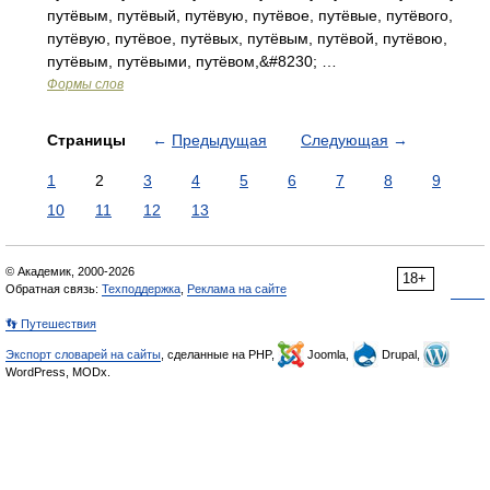
путёвым, путёвый, путёвую, путёвое, путёвые, путёвого,
путёвую, путёвое, путёвых, путёвым, путёвой, путёвою,
путёвым, путёвыми, путёвом,&#8230; …
Формы слов
Страницы
←
Предыдущая
Следующая
→
1
2
3
4
5
6
7
8
9
10
11
12
13
© Академик, 2000-2026
18+
Обратная связь:
Техподдержка
,
Реклама на сайте
👣 Путешествия
Экспорт словарей на сайты
, сделанные на PHP,
Joomla,
Drupal,
WordPress, MODx.