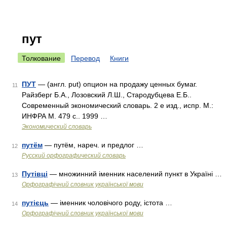
пут
Толкование
Перевод
Книги
ПУТ
— (англ. put) опцион на продажу ценных бумаг.
11
Райзберг Б.А., Лозовский Л.Ш., Стародубцева Е.Б..
Современный экономический словарь. 2 е изд., испр. М.:
ИНФРА М. 479 с.. 1999 …
Экономический словарь
путём
— путём, нареч. и предлог …
12
Русский орфографический словарь
Путівці
— множинний іменник населений пункт в Україні …
13
Орфографічний словник української мови
путієць
— іменник чоловічого роду, істота …
14
Орфографічний словник української мови